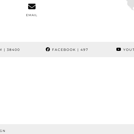
EMAIL
M
| 38400
FACEBOOK
| 497
YOU
IGN