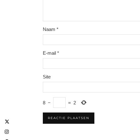
Naam
*
E-mail
*
Site
8
−
=
2