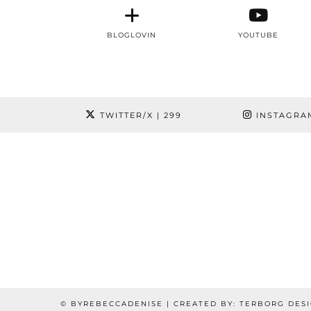
BLOGLOVIN
YOUTUBE
TWITTER/X
| 299
INSTAGRA
© BYREBECCADENISE | CREATED BY: TERBORG DES