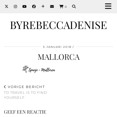
0
BYREBECCADENISE
5 JANUARI 2018
MALLORCA
VORIGE BERICHT
TO TRAVEL IS TO FIND
YOURSELF
GEEF EEN REACTIE