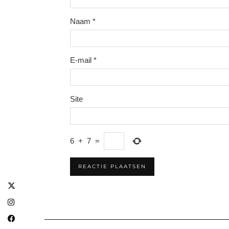
Naam
*
E-mail
*
Site
6
+
7
=