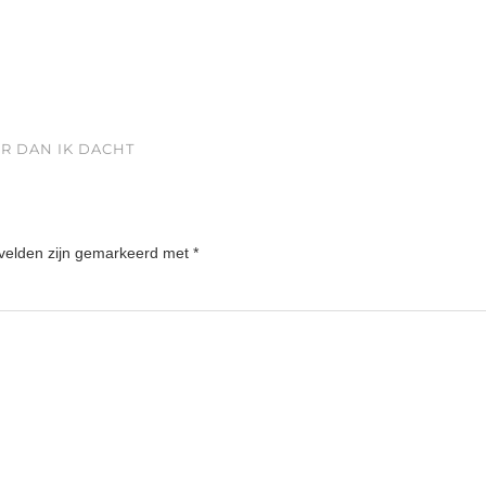
ER DAN IK DACHT
 velden zijn gemarkeerd met
*