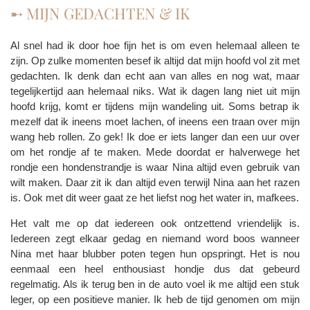
➸ MIJN GEDACHTEN & IK
Al snel had ik door hoe fijn het is om even helemaal alleen te
zijn. Op zulke momenten besef ik altijd dat mijn hoofd vol zit met
gedachten. Ik denk dan echt aan van alles en nog wat, maar
tegelijkertijd aan helemaal niks. Wat ik dagen lang niet uit mijn
hoofd krijg, komt er tijdens mijn wandeling uit. Soms betrap ik
mezelf dat ik ineens moet lachen, of ineens een traan over mijn
wang heb rollen. Zo gek! Ik doe er iets langer dan een uur over
om het rondje af te maken. Mede doordat er halverwege het
rondje een hondenstrandje is waar Nina altijd even gebruik van
wilt maken. Daar zit ik dan altijd even terwijl Nina aan het razen
is. Ook met dit weer gaat ze het liefst nog het water in, mafkees.
Het valt me op dat iedereen ook ontzettend vriendelijk is.
Iedereen zegt elkaar gedag en niemand word boos wanneer
Nina met haar blubber poten tegen hun opspringt. Het is nou
eenmaal een heel enthousiast hondje dus dat gebeurd
regelmatig. Als ik terug ben in de auto voel ik me altijd een stuk
leger, op een positieve manier. Ik heb de tijd genomen om mijn