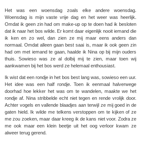
Het was een woensdag zoals elke andere woensdag.
Woensdag is mijn vaste vrije dag en het weer was heerlijk.
Omdat ik geen zin had om make-up op te doen had ik besloten
dat ik naar het bos wilde. Er komt daar eigenlijk nooit iemand die
ik ken en zo wel, dan zien ze mij maar eens anders dan
normaal. Omdat alleen gaan best saai is, maar ik ook geen zin
had om met iemand te gaan, haalde ik Nina op bij mijn ouders
thuis. Sowieso was ze al dolbij mij te zien, maar toen wij
aankwamen bij het bos werd ze helemaal enthousiast.
Ik wist dat een rondje in het bos best lang was, sowieso een uur.
Het idee was een half rondje. Toen ik eenmaal halverwege
doorhad hoe lekker het was om te wandelen, maakte we het
rondje af. Nina stribbelde echt niet tegen en rende vrolijk door.
Achter vogels en vallende blaadjes aan terwijl ze mij goed in de
gaten hield. Ik wilde me telkens verstoppen om te kijken of ze
me zou zoeken, maar daar kreeg ik de kans niet voor. Zodra ze
me ook maar een klein beetje uit het oog verloor kwam ze
alweer terug gerend.