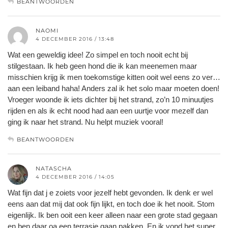
BEANTWOORDEN
NAOMI
4 DECEMBER 2016 / 13:48
Wat een geweldig idee! Zo simpel en toch nooit echt bij
stilgestaan. Ik heb geen hond die ik kan meenemen maar
misschien krijg ik men toekomstige kitten ooit wel eens zo ver…
aan een leiband haha! Anders zal ik het solo maar moeten doen!
Vroeger woonde ik iets dichter bij het strand, zo’n 10 minuutjes
rijden en als ik echt nood had aan een uurtje voor mezelf dan
ging ik naar het strand. Nu helpt muziek vooral!
BEANTWOORDEN
NATASCHA
4 DECEMBER 2016 / 14:05
Wat fijn dat j e zoiets voor jezelf hebt gevonden. Ik denk er wel
eens aan dat mij dat ook fijn lijkt, en toch doe ik het nooit. Stom
eigenlijk. Ik ben ooit een keer alleen naar een grote stad gegaan
en ben daar oa een terrasje gaan pakken. En ik vond het super