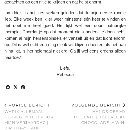
gedachten op een rijtje te krijgen en dat helpt enorm.
Inmiddels is het zes weken geleden dat ik mijn eerste rondje
liep. Elke week ben ik er weer minstens één keer te vinden en
het doet me heel goed. Het lijkt wel een soort natuurlijke
therapie. Doordat je op dat moment niets anders te doen hebt,
komen al mijn hersenspinsels er vanzelf uit en dat lucht enorm
op. Dit is wel echt een ding die ik wil blijven doen en als het aan
Nina ligt, is het helemaal niet erg. Ga jij wel eens ergens alleen
naartoe?
Liefs,
Rebecca
VORIGE BERICHT
VOLGENDE BERICHT
WAT IK ALLEMAAL
HANDS OFF MY
GEKREGEN HEB VOOR
CHOCOLATE | (H)EERLIJKE
MIJN VERJAARDAG |
CHOCOLADE! + WIN!
BIRTHDAY HAUL