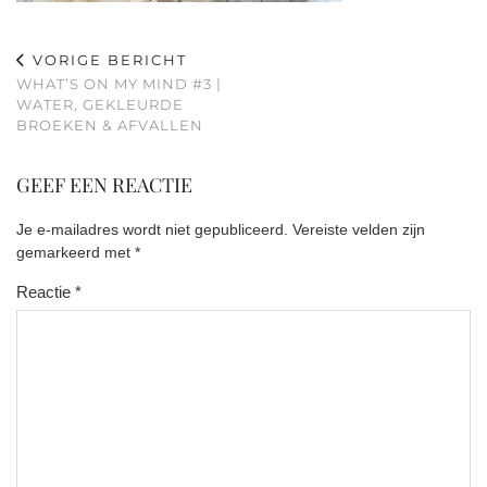
VORIGE BERICHT
WHAT’S ON MY MIND #3 |
WATER, GEKLEURDE
BROEKEN & AFVALLEN
GEEF EEN REACTIE
Je e-mailadres wordt niet gepubliceerd.
Vereiste velden zijn
gemarkeerd met
*
Reactie
*