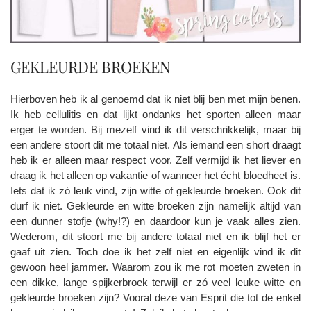
GEKLEURDE BROEKEN
Hierboven heb ik al genoemd dat ik niet blij ben met mijn benen.
Ik heb cellulitis en dat lijkt ondanks het sporten alleen maar
erger te worden. Bij mezelf vind ik dit verschrikkelijk, maar bij
een andere stoort dit me totaal niet. Als iemand een short draagt
heb ik er alleen maar respect voor. Zelf vermijd ik het liever en
draag ik het alleen op vakantie of wanneer het écht bloedheet is.
Iets dat ik zó leuk vind, zijn witte of gekleurde broeken. Ook dit
durf ik niet. Gekleurde en witte broeken zijn namelijk altijd van
een dunner stofje (why!?) en daardoor kun je vaak alles zien.
Wederom, dit stoort me bij andere totaal niet en ik blijf het er
gaaf uit zien. Toch doe ik het zelf niet en eigenlijk vind ik dit
gewoon heel jammer. Waarom zou ik me rot moeten zweten in
een dikke, lange spijkerbroek terwijl er zó veel leuke witte en
gekleurde broeken zijn? Vooral deze van Esprit die tot de enkel