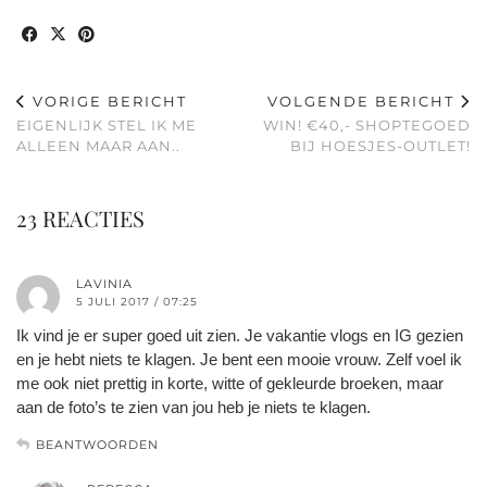
VORIGE BERICHT
VOLGENDE BERICHT
EIGENLIJK STEL IK ME
WIN! €40,- SHOPTEGOED
ALLEEN MAAR AAN..
BIJ HOESJES-OUTLET!
23 REACTIES
LAVINIA
5 JULI 2017 / 07:25
Ik vind je er super goed uit zien. Je vakantie vlogs en IG gezien
en je hebt niets te klagen. Je bent een mooie vrouw. Zelf voel ik
me ook niet prettig in korte, witte of gekleurde broeken, maar
aan de foto’s te zien van jou heb je niets te klagen.
BEANTWOORDEN