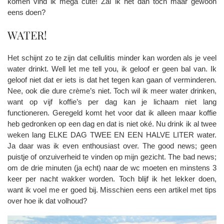
komen vind ik mega cute! Zal ik het dan toch maar gewoon
eens doen?
WATER!
Het schijnt zo te zijn dat cellulitis minder kan worden als je veel
water drinkt. Well let me tell you, ik geloof er geen bal van. Ik
geloof niet dat er iets is dat het tegen kan gaan of verminderen.
Nee, ook die dure crème’s niet. Toch wil ik meer water drinken,
want op vijf koffie’s per dag kan je lichaam niet lang
functioneren. Geregeld komt het voor dat ik alleen maar koffie
heb gedronken op een dag en dat is niet oké. Nu drink ik al twee
weken lang ELKE DAG TWEE EN EEN HALVE LITER water.
Ja daar was ik even enthousiast over. The good news; geen
puistje of onzuiverheid te vinden op mijn gezicht. The bad news;
om de drie minuten (ja echt) naar de wc moeten en minstens 3
keer per nacht wakker worden. Toch blijf ik het lekker doen,
want ik voel me er goed bij. Misschien eens een artikel met tips
over hoe ik dat volhoud?