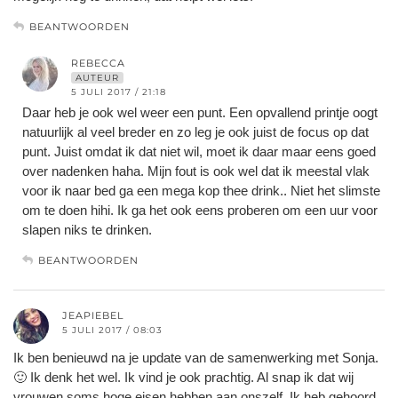
BEANTWOORDEN
REBECCA
AUTEUR
5 JULI 2017 / 21:18
Daar heb je ook wel weer een punt. Een opvallend printje oogt
natuurlijk al veel breder en zo leg je ook juist de focus op dat
punt. Juist omdat ik dat niet wil, moet ik daar maar eens goed
over nadenken haha. Mijn fout is ook wel dat ik meestal vlak
voor ik naar bed ga een mega kop thee drink.. Niet het slimste
om te doen hihi. Ik ga het ook eens proberen om een uur voor
slapen niks te drinken.
BEANTWOORDEN
JEAPIEBEL
5 JULI 2017 / 08:03
Ik ben benieuwd na je update van de samenwerking met Sonja.
🙂 Ik denk het wel. Ik vind je ook prachtig. Al snap ik dat wij
vrouwen soms hoge eisen hebben aan onszelf. Ik heb gehoord