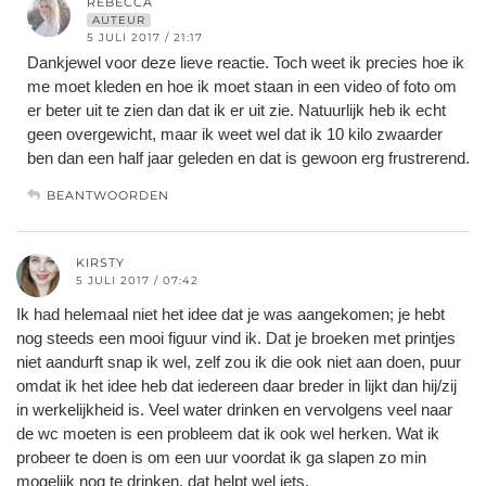
REBECCA
AUTEUR
5 JULI 2017 / 21:17
Dankjewel voor deze lieve reactie. Toch weet ik precies hoe ik
me moet kleden en hoe ik moet staan in een video of foto om
er beter uit te zien dan dat ik er uit zie. Natuurlijk heb ik echt
geen overgewicht, maar ik weet wel dat ik 10 kilo zwaarder
ben dan een half jaar geleden en dat is gewoon erg frustrerend.
BEANTWOORDEN
KIRSTY
5 JULI 2017 / 07:42
Ik had helemaal niet het idee dat je was aangekomen; je hebt
nog steeds een mooi figuur vind ik. Dat je broeken met printjes
niet aandurft snap ik wel, zelf zou ik die ook niet aan doen, puur
omdat ik het idee heb dat iedereen daar breder in lijkt dan hij/zij
in werkelijkheid is. Veel water drinken en vervolgens veel naar
de wc moeten is een probleem dat ik ook wel herken. Wat ik
probeer te doen is om een uur voordat ik ga slapen zo min
mogelijk nog te drinken, dat helpt wel iets.