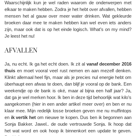
Waarschijnlijk kun je wel raden waarom de onderwerpen met
elkaar te maken hebben. Zodra je het hebt over afvallen, hebben
mensen het al gauw over meer water drinken. Wat gekleurde
broeken daar mee te maken hebben kan wel even iets anders
zijn, maar ook dat is op het einde logisch. What’s on my mind?
Je leest het nu!
AFVALLEN
Ja, nu echt. Ik ga het echt doen. Ik zit al
vanaf december 2016
thuis
en moet vooral veel rust nemen en aan mezelf denken.
Klinkt allemaal heel fijn, maar als je precies nul energie hebt om
überhaupt een afwas te doen, dan blijf je vooral op de bank. Een
weekendje op de bank is oké, maar al bijna een half jaar? Ja,
dat ga je wel merken hoor. Ik ben in deze tijd behoorlijk wat kilo’s
aangekomen (hier in een ander artikel meer over) en ben er nu
klaar mee. Mijn redelijk losse broeken geven me nu muffintops
en
ik vertik het
om nieuwe te kopen. Dus ben ik begonnen aan
Sonja Bakker. Jawel.. de oude vertrouwde Sonja. Ik hoop dat
het wat word en ook hoop ik binnenkort een update te geven.