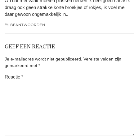
Oh dat met vaak moeten plassen herken ik heel goed haha! Ik
draag ook geen strakke korte broekjes of rokjes, ik voel me
daar gewoon ongemakkelijk in..
BEANTWOORDEN
GEEF EEN REACTIE
Je e-mailadres wordt niet gepubliceerd.
Vereiste velden zijn
gemarkeerd met
*
Reactie
*