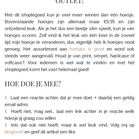
OUTLET!
Met dit shoptegoed kun je veel meer winnen dan één hoesje.
Bovenstaande hoesjes zijn allemaal maar €9,95 en zijn
ontzettend leuk. Als je het dus een beetje slim speelt, kun je vier
hoesjes scoren. Zelf vind ik het leuk om één keer in de zoveel
tijd mijn hoesje te veranderen, dus eigenlijk heb ik hoesjes nooit
genoeg. Het assortiment aan
hoesjes is
groot
en word ook
steeds weer aangevuld. Houd je van print, simpel, hardcase of
softcase? Voor iedereen is wel wat te vinden en met het
shoptegoed komt het vast helemaal goed!
HOE DOE JE MEE?
☾ Laat een reactie achter dat je mee doet + daarbij een geldig
email adres
☾ Hoeft niet, mag wel.. laat een link achter in je reactie welk
hoesje jij graag zou willen
☾ Iets dat ook niet hoeft, maar ik wel leuk vind. Volg mij op
bloglovin
‘ en geef dit artikel een like