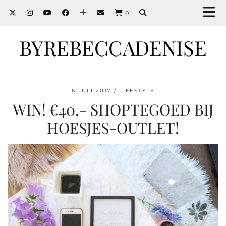
0
BYREBECCADENISE
6 JULI 2017
LIFESTYLE
WIN! €40,- SHOPTEGOED BIJ
HOESJES-OUTLET!