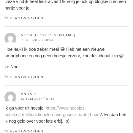
Deze vind ik heel leuk alvast! Ik volg je ook op bloglovin en een
hartje voor je!
BEANTWOORDEN
NOOR (CLOTHES & DREAMS)
9 JULI 2017 / 10:54
Hoe leuk! Ik doe zeker mee! 😀 Heb net een nieuwe
smartphone en nog geen hoesje ervoor, zou dus ideaal zijn 😀
xo Noor
BEANTWOORDEN
ANITA H.
13 JULI 2017 / 01:33
Ik ga voor dit hoesje:
https://www.hoesjes-
outlet.nl/multifunctionele-opberghoes-maat-l-bruin
?. En dan heb
ik nog geld over voor iets erbij. ;o)
BEANTWOORDEN