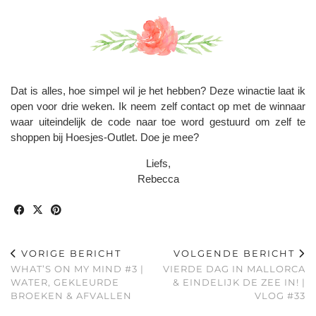
Dat is alles, hoe simpel wil je het hebben? Deze winactie laat ik
open voor drie weken. Ik neem zelf contact op met de winnaar
waar uiteindelijk de code naar toe word gestuurd om zelf te
shoppen bij Hoesjes-Outlet. Doe je mee?
Liefs,
Rebecca
VORIGE BERICHT
VOLGENDE BERICHT
WHAT’S ON MY MIND #3 |
VIERDE DAG IN MALLORCA
WATER, GEKLEURDE
& EINDELIJK DE ZEE IN! |
BROEKEN & AFVALLEN
VLOG #33