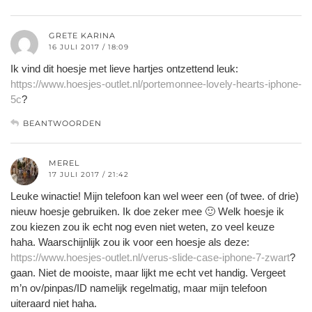
GRETE KARINA
16 JULI 2017 / 18:09
Ik vind dit hoesje met lieve hartjes ontzettend leuk:
https://www.hoesjes-outlet.nl/portemonnee-lovely-hearts-iphone-
5c
?
BEANTWOORDEN
MEREL
17 JULI 2017 / 21:42
Leuke winactie! Mijn telefoon kan wel weer een (of twee. of drie)
nieuw hoesje gebruiken. Ik doe zeker mee 🙂 Welk hoesje ik
zou kiezen zou ik echt nog even niet weten, zo veel keuze
haha. Waarschijnlijk zou ik voor een hoesje als deze:
https://www.hoesjes-outlet.nl/verus-slide-case-iphone-7-zwart
?
gaan. Niet de mooiste, maar lijkt me echt vet handig. Vergeet
m’n ov/pinpas/ID namelijk regelmatig, maar mijn telefoon
uiteraard niet haha.