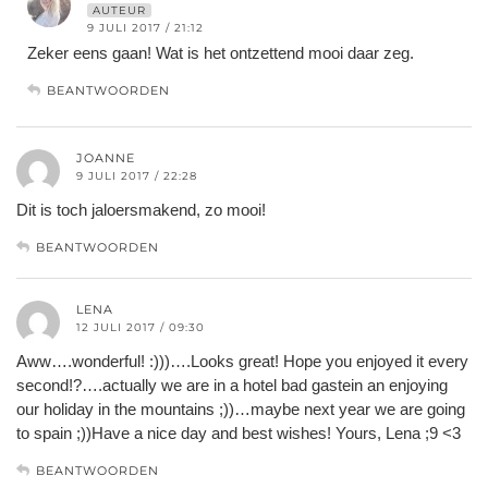
AUTEUR
9 JULI 2017 / 21:12
Zeker eens gaan! Wat is het ontzettend mooi daar zeg.
BEANTWOORDEN
JOANNE
9 JULI 2017 / 22:28
Dit is toch jaloersmakend, zo mooi!
BEANTWOORDEN
LENA
12 JULI 2017 / 09:30
Aww….wonderful! :)))….Looks great! Hope you enjoyed it every
second!?….actually we are in a hotel bad gastein an enjoying
our holiday in the mountains ;))…maybe next year we are going
to spain ;))Have a nice day and best wishes! Yours, Lena ;9 <3
BEANTWOORDEN