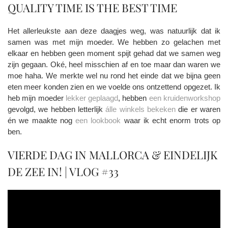
QUALITY TIME IS THE BEST TIME
Het allerleukste aan deze daagjes weg, was natuurlijk dat ik
samen was met mijn moeder. We hebben zo gelachen met
elkaar en hebben geen moment spijt gehad dat we samen weg
zijn gegaan. Oké, heel misschien af en toe maar dan waren we
moe haha. We merkte wel nu rond het einde dat we bijna geen
eten meer konden zien en we voelde ons ontzettend opgezet. Ik
heb mijn moeder
lekker geplaagd
, hebben
een kruidenworkshop
gevolgd, we hebben letterlijk
álle winkels bekeken
die er waren
én we maakte nog
een lookbook
waar ik echt enorm trots op
ben.
VIERDE DAG IN MALLORCA & EINDELIJK
DE ZEE IN! | VLOG #33