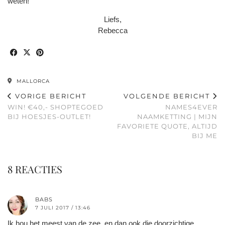
weten!
Liefs,
Rebecca
MALLORCA
VORIGE BERICHT
VOLGENDE BERICHT
WIN! €40,- SHOPTEGOED
NAMES4EVER
BIJ HOESJES-OUTLET!
NAAMKETTING | MIJN
FAVORIETE QUOTE, ALTIJD
BIJ ME
8 REACTIES
BABS
7 JULI 2017 / 13:46
Ik hou het meest van de zee, en dan ook die doorzichtige