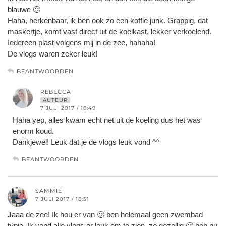
blauwe 🙂
Haha, herkenbaar, ik ben ook zo een koffie junk. Grappig, dat
maskertje, komt vast direct uit de koelkast, lekker verkoelend.
Iedereen plast volgens mij in de zee, hahaha!
De vlogs waren zeker leuk!
BEANTWOORDEN
REBECCA
AUTEUR
7 JULI 2017 / 18:49
Haha yep, alles kwam echt net uit de koeling dus het was
enorm koud.
Dankjewel! Leuk dat je de vlogs leuk vond ^^
BEANTWOORDEN
SAMMIE
7 JULI 2017 / 18:51
Jaaa de zee! Ik hou er van 🙂 ben helemaal geen zwembad
typje. Ik vond alle vlogs er leuk om te zien, zo gezellig 🙂 heb nu