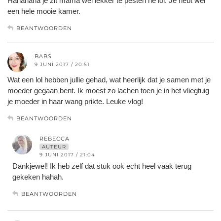
Hahahaha je zit mama wel lekker te pesten he lol. Je hebt wel
een hele mooie kamer.
BEANTWOORDEN
BABS
9 JUNI 2017 / 20:51
Wat een lol hebben jullie gehad, wat heerlijk dat je samen met je
moeder gegaan bent. Ik moest zo lachen toen je in het vliegtuig
je moeder in haar wang prikte. Leuke vlog!
BEANTWOORDEN
REBECCA
AUTEUR
9 JUNI 2017 / 21:04
Dankjewel! Ik heb zelf dat stuk ook echt heel vaak terug
gekeken hahah.
BEANTWOORDEN