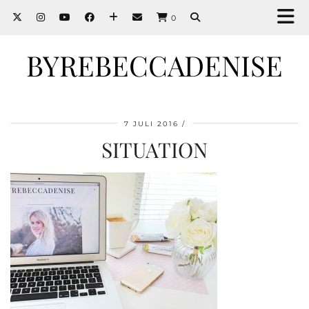
0
BYREBECCADENISE
7 JULI 2016
SITUATION