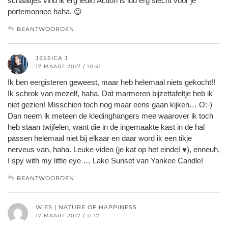
schaaltjes vind ik erg leuk! Action is idd erg slecht voor je
portemonnee haha. 😉
BEANTWOORDEN
JESSICA J.
17 MAART 2017 / 10:51
Ik ben eergisteren geweest, maar heb helemaal niets gekocht!!
Ik schrok van mezelf, haha. Dat marmeren bijzettafeltje heb ik
niet gezien! Misschien toch nog maar eens gaan kijken… O:-)
Dan neem ik meteen de kledinghangers mee waarover ik toch
heb staan twijfelen, want die in de ingemaakte kast in de hal
passen helemaal niet bij elkaar en daar word ik een tikje
nerveus van, haha. Leuke video (je kat op het einde! ♥), enneuh,
I spy with my little eye … Lake Sunset van Yankee Candle!
BEANTWOORDEN
WIES | NATURE OF HAPPINESS
17 MAART 2017 / 11:17