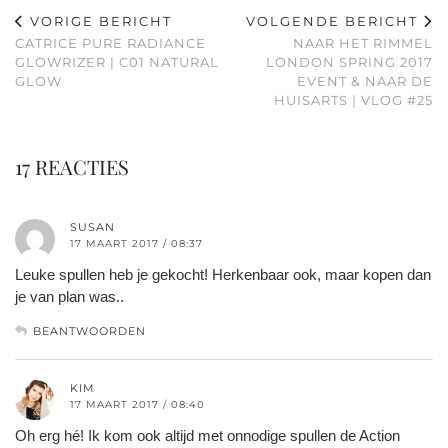
VORIGE BERICHT
VOLGENDE BERICHT
CATRICE PURE RADIANCE
NAAR HET RIMMEL
GLOWRIZER | C01 NATURAL
LONDON SPRING 2017
GLOW
EVENT & NAAR DE
HUISARTS | VLOG #25
17 REACTIES
SUSAN
17 MAART 2017 / 08:37
Leuke spullen heb je gekocht! Herkenbaar ook, maar kopen dan
je van plan was..
BEANTWOORDEN
KIM
17 MAART 2017 / 08:40
Oh erg hé! Ik kom ook altijd met onnodige spullen de Action