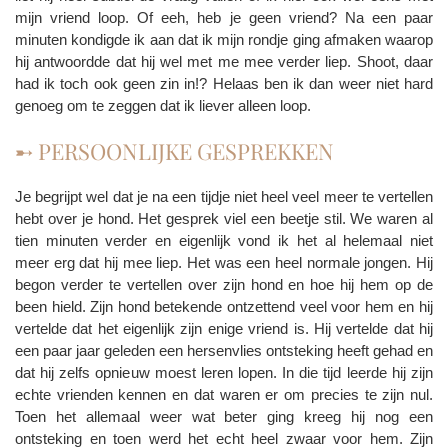
mijn vriend loop. Of eeh, heb je geen vriend? Na een paar
minuten kondigde ik aan dat ik mijn rondje ging afmaken waarop
hij antwoordde dat hij wel met me mee verder liep. Shoot, daar
had ik toch ook geen zin in!? Helaas ben ik dan weer niet hard
genoeg om te zeggen dat ik liever alleen loop.
➸ PERSOONLIJKE GESPREKKEN
Je begrijpt wel dat je na een tijdje niet heel veel meer te vertellen
hebt over je hond. Het gesprek viel een beetje stil. We waren al
tien minuten verder en eigenlijk vond ik het al helemaal niet
meer erg dat hij mee liep. Het was een heel normale jongen. Hij
begon verder te vertellen over zijn hond en hoe hij hem op de
been hield. Zijn hond betekende ontzettend veel voor hem en hij
vertelde dat het eigenlijk zijn enige vriend is. Hij vertelde dat hij
een paar jaar geleden een hersenvlies ontsteking heeft gehad en
dat hij zelfs opnieuw moest leren lopen. In die tijd leerde hij zijn
echte vrienden kennen en dat waren er om precies te zijn nul.
Toen het allemaal weer wat beter ging kreeg hij nog een
ontsteking en toen werd het echt heel zwaar voor hem. Zijn