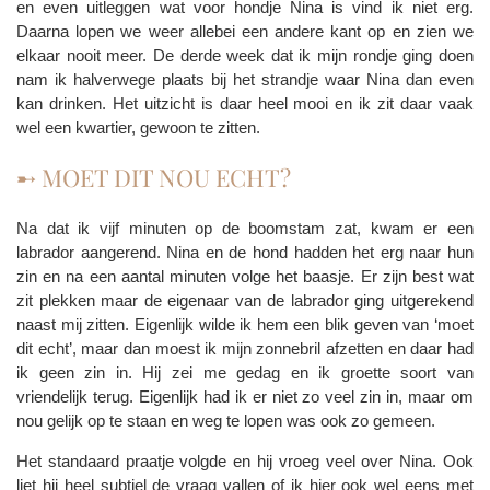
en even uitleggen wat voor hondje Nina is vind ik niet erg.
Daarna lopen we weer allebei een andere kant op en zien we
elkaar nooit meer. De derde week dat ik mijn rondje ging doen
nam ik halverwege plaats bij het strandje waar Nina dan even
kan drinken. Het uitzicht is daar heel mooi en ik zit daar vaak
wel een kwartier, gewoon te zitten.
➸ MOET DIT NOU ECHT?
Na dat ik vijf minuten op de boomstam zat, kwam er een
labrador aangerend. Nina en de hond hadden het erg naar hun
zin en na een aantal minuten volge het baasje. Er zijn best wat
zit plekken maar de eigenaar van de labrador ging uitgerekend
naast mij zitten. Eigenlijk wilde ik hem een blik geven van ‘moet
dit echt’, maar dan moest ik mijn zonnebril afzetten en daar had
ik geen zin in. Hij zei me gedag en ik groette soort van
vriendelijk terug. Eigenlijk had ik er niet zo veel zin in, maar om
nou gelijk op te staan en weg te lopen was ook zo gemeen.
Het standaard praatje volgde en hij vroeg veel over Nina. Ook
liet hij heel subtiel de vraag vallen of ik hier ook wel eens met