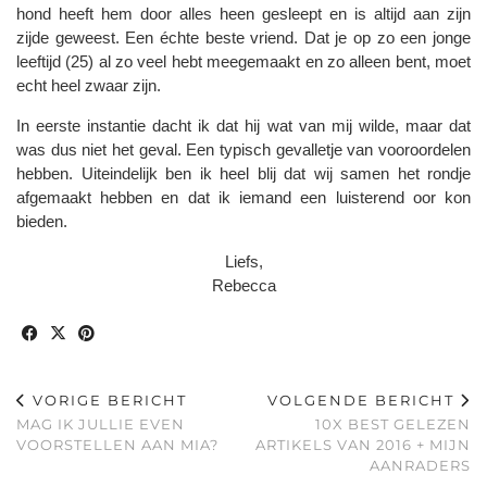
hond heeft hem door alles heen gesleept en is altijd aan zijn
zijde geweest. Een échte beste vriend. Dat je op zo een jonge
leeftijd (25) al zo veel hebt meegemaakt en zo alleen bent, moet
echt heel zwaar zijn.
In eerste instantie dacht ik dat hij wat van mij wilde, maar dat
was dus niet het geval. Een typisch gevalletje van vooroordelen
hebben. Uiteindelijk ben ik heel blij dat wij samen het rondje
afgemaakt hebben en dat ik iemand een luisterend oor kon
bieden.
Liefs,
Rebecca
VORIGE BERICHT
VOLGENDE BERICHT
MAG IK JULLIE EVEN
10X BEST GELEZEN
VOORSTELLEN AAN MIA?
ARTIKELS VAN 2016 + MIJN
AANRADERS