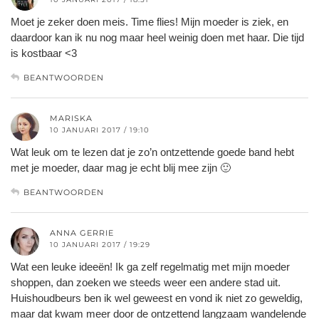
Moet je zeker doen meis. Time flies! Mijn moeder is ziek, en
daardoor kan ik nu nog maar heel weinig doen met haar. Die tijd
is kostbaar <3
BEANTWOORDEN
MARISKA
10 JANUARI 2017 / 19:10
Wat leuk om te lezen dat je zo’n ontzettende goede band hebt
met je moeder, daar mag je echt blij mee zijn 🙂
BEANTWOORDEN
ANNA GERRIE
10 JANUARI 2017 / 19:29
Wat een leuke ideeën! Ik ga zelf regelmatig met mijn moeder
shoppen, dan zoeken we steeds weer een andere stad uit.
Huishoudbeurs ben ik wel geweest en vond ik niet zo geweldig,
maar dat kwam meer door de ontzettend langzaam wandelende