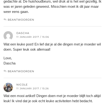
gedachte al. De huishoudbeurs, wel druk al is het wel gezellig. Ik
was er jaren geleden geweest. Misschien moet ik dit jaar maar
weer eens gaan.
BEANTWOORDEN
DASCHA
11 JANUARI 2017 / 15:06
Wat een leuke post! En lief dat je al die dingen met je moeder wil
doen. Super leuk ook allemaal!
Love,
Dascha
BEANTWOORDEN
NICOLE
11 JANUARI 2017 / 15:26
Wat een mooi artikel! Dingen doen met je moeder blijft toch altijd
leuk! Ik vind dat je ook echt leuke activiteiten hebt bedacht.