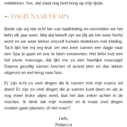
ontdekken. Yes, dat staat nog heel hoog op mijn lijstje.
➸ DAGJE NAAR DE SPA
Beide zijn wij niet echt fan van badkleding en vermeiden we het
liefst elk jaar weer. Wat dat betreft zijn we blij als het weer herfst
word en we weer lekker onszelf kunnen bedekken met kleding.
Toch lijkt het mij erg leuk om een keer samen een dagje naar
een Spa te gaan en ons te laten verwennen. Het liefst met een
hot stone massage, dat lijkt me zo een heerlijke massage!
Daarna gezellig samen lunchen of avond eten en dan lekker
uitgerust en wel terug naar huis.
Er zijn echt zo veel dingen die ik samen met mijn mams wil
doen! Er zijn zo veel dingen die je samen kunt doen en als je
nog meer leuke uitjes weet, laat het dan zeker achter in de
reacties. Ik denk dat mijn moeder en ik maar snel dingen
moeten gaan plannen, of niet mam?
Liefs,
Rebecca