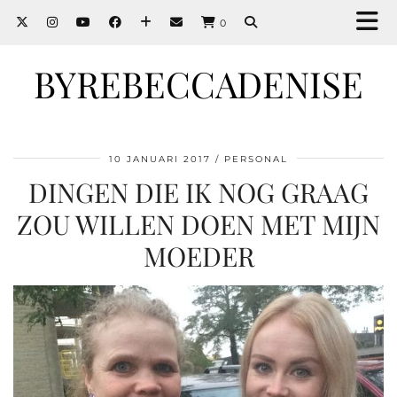
0
BYREBECCADENISE
10 JANUARI 2017
PERSONAL
DINGEN DIE IK NOG GRAAG
ZOU WILLEN DOEN MET MIJN
MOEDER