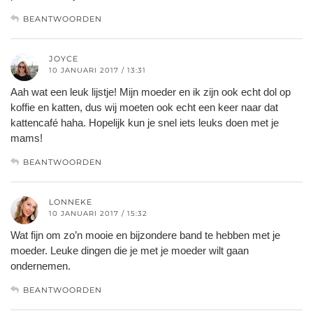
BEANTWOORDEN
JOYCE
10 JANUARI 2017 / 13:31
Aah wat een leuk lijstje! Mijn moeder en ik zijn ook echt dol op
koffie en katten, dus wij moeten ook echt een keer naar dat
kattencafé haha. Hopelijk kun je snel iets leuks doen met je
mams!
BEANTWOORDEN
LONNEKE
10 JANUARI 2017 / 15:32
Wat fijn om zo’n mooie en bijzondere band te hebben met je
moeder. Leuke dingen die je met je moeder wilt gaan
ondernemen.
BEANTWOORDEN