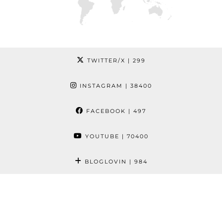
TWITTER/X
| 299
INSTAGRAM
| 38400
FACEBOOK
| 497
YOUTUBE
| 70400
BLOGLOVIN
| 984