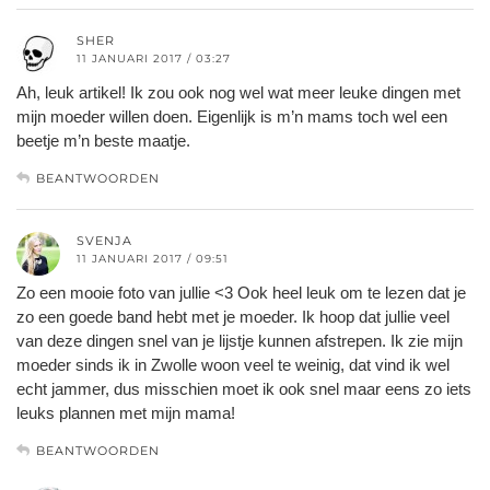
SHER
11 JANUARI 2017 / 03:27
Ah, leuk artikel! Ik zou ook nog wel wat meer leuke dingen met
mijn moeder willen doen. Eigenlijk is m’n mams toch wel een
beetje m’n beste maatje.
BEANTWOORDEN
SVENJA
11 JANUARI 2017 / 09:51
Zo een mooie foto van jullie <3 Ook heel leuk om te lezen dat je
zo een goede band hebt met je moeder. Ik hoop dat jullie veel
van deze dingen snel van je lijstje kunnen afstrepen. Ik zie mijn
moeder sinds ik in Zwolle woon veel te weinig, dat vind ik wel
echt jammer, dus misschien moet ik ook snel maar eens zo iets
leuks plannen met mijn mama!
BEANTWOORDEN