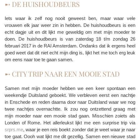
➸ DE HUISHOUDBEURS
Iets waar ik zelf nog nooit geweest ben, maar waar vele
vrouwen elk jaar weer zin in hebben. De huishoudbeurs is een
echt dagje uit en dit lijkt me geweldig om met mijn moeder te
doen. De huishoudbeurs is van zaterdag 18 t/m zondag 26
februari 2017 in de RAI Amsterdam. Ondanks dat ik ergens heel
goed weet dat dit niet echt mijn ding is, lijkt het me toch erg leuk
om eens naar toe te gaan samen.
➸ CITY TRIP NAAR EEN MOOIE STAD
Samen met mijn moeder hebben we een keer spontaan een
weekendje Duitsland geboekt. We verbleven eerst een nachtje
in Enschede en reden daarna door naar Duitsland waar we nog
twee nachtjes overnachtte. Ik zou nog ontzettend graag met
mijn moeder naar een mooie stad gaan. Misschien zoiets als
Londen of Rome. Het allerleukst lijkt me een surprise trip via
srprs.me
, waar je een reis boekt zonder dat je weet waar je naar
toe gaat. Oooh wat lijkt me dit gezellig. Samen een nieuwe stad