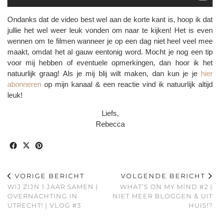
Ondanks dat de video best wel aan de korte kant is, hoop ik dat
jullie het wel weer leuk vonden om naar te kijken! Het is even
wennen om te filmen wanneer je op een dag niet heel veel mee
maakt, omdat het al gauw eentonig word. Mocht je nog een tip
voor mij hebben of eventuele opmerkingen, dan hoor ik het
natuurlijk graag! Als je mij blij wilt maken, dan kun je je
hier
abonneren
op mijn kanaal & een reactie vind ik natuurlijk altijd
leuk!
Liefs,
Rebecca
VORIGE BERICHT
VOLGENDE BERICHT
WIJ ZIJN 1 JAAR SAMEN |
WHAT’S ON MY MIND #2 |
OVERNACHTING IN
NIET MEER BLOGGEN & UIT
UTRECHT! | VLOG #3
HUIS!?