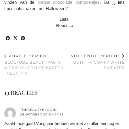
vinden van de
pretzel chocolade pompoentjes
. Ga jij iets
speciaals maken met Halloween?
Liefs,
Rebecca
VORIGE BERICHT
VOLGENDE BERICHT
BLOGTUBE BEAUTY PARTY
OUTFIT ➸ COMFY WHITE
& DRIE UUR BIJ DE KAPPER
SWEATER
| VLOG #10
19 REACTIES
THEBEAUTYBLOGNL
28 OKTOBER 2016 / 07:25
Aaahh hoe gaaf! Vorig jaar hebben wij met z’n allen een super