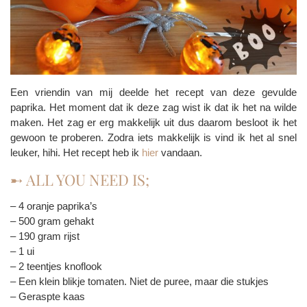
Een vriendin van mij deelde het recept van deze gevulde
paprika. Het moment dat ik deze zag wist ik dat ik het na wilde
maken. Het zag er erg makkelijk uit dus daarom besloot ik het
gewoon te proberen. Zodra iets makkelijk is vind ik het al snel
leuker, hihi. Het recept heb ik
hier
vandaan.
➸ ALL YOU NEED IS;
– 4 oranje paprika’s
– 500 gram gehakt
– 190 gram rijst
– 1 ui
– 2 teentjes knoflook
– Een klein blikje tomaten. Niet de puree, maar die stukjes
– Geraspte kaas