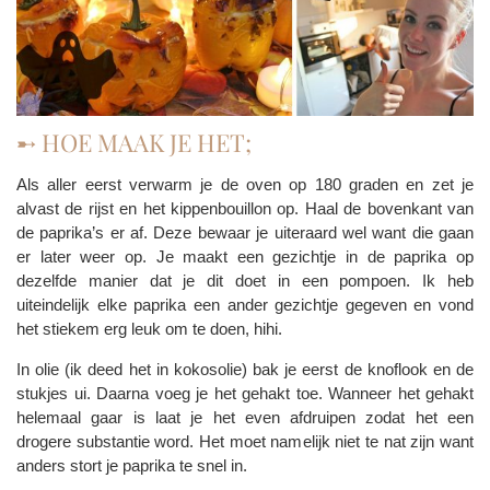
➸ HOE MAAK JE HET;
Als aller eerst verwarm je de oven op 180 graden en zet je
alvast de rijst en het kippenbouillon op. Haal de bovenkant van
de paprika’s er af. Deze bewaar je uiteraard wel want die gaan
er later weer op. Je maakt een gezichtje in de paprika op
dezelfde manier dat je dit doet in een pompoen. Ik heb
uiteindelijk elke paprika een ander gezichtje gegeven en vond
het stiekem erg leuk om te doen, hihi.
In olie (ik deed het in kokosolie) bak je eerst de knoflook en de
stukjes ui. Daarna voeg je het gehakt toe. Wanneer het gehakt
helemaal gaar is laat je het even afdruipen zodat het een
drogere substantie word. Het moet namelijk niet te nat zijn want
anders stort je paprika te snel in.