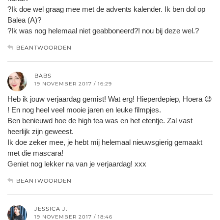
?Ik doe wel graag mee met de advents kalender. Ik ben dol op
Balea (A)?
?Ik was nog helemaal niet geabboneerd?! nou bij deze wel.?
BEANTWOORDEN
BABS
19 NOVEMBER 2017 / 16:29
Heb ik jouw verjaardag gemist! Wat erg! Hieperdepiep, Hoera 😉
! En nog heel veel mooie jaren en leuke filmpjes.
Ben benieuwd hoe de high tea was en het etentje. Zal vast
heerlijk zijn geweest.
Ik doe zeker mee, je hebt mij helemaal nieuwsgierig gemaakt
met die mascara!
Geniet nog lekker na van je verjaardag! xxx
BEANTWOORDEN
JESSICA J.
19 NOVEMBER 2017 / 18:46