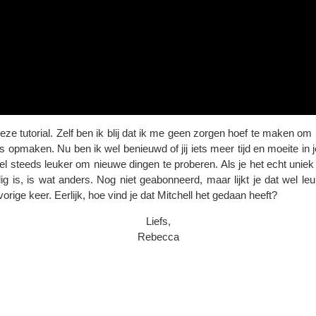
 deze tutorial. Zelf ben ik blij dat ik me geen zorgen hoef te maken 
us opmaken. Nu ben ik wel benieuwd of jij iets meer tijd en moeite in
l steeds leuker om nieuwe dingen te proberen. Als je het echt uniek w
g is, is wat anders. Nog niet geabonneerd, maar lijkt je dat wel l
orige keer. Eerlijk, hoe vind je dat Mitchell het gedaan heeft?
Liefs,
Rebecca