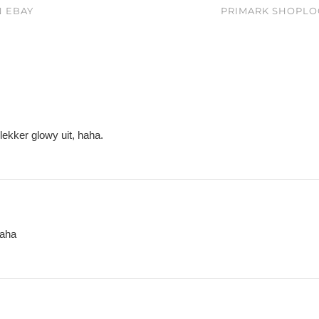
 EBAY
PRIMARK SHOPLOG
lekker glowy uit, haha.
haha