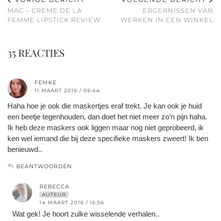
MAC – CREME DE LA
ERGERNISSEN VAN
FEMME LIPSTICK REVIEW
WERKEN IN EEN WINKEL
35 REACTIES
FEMKE
11 MAART 2016 / 06:44
Haha hoe je ook die maskertjes eraf trekt. Je kan ook je huid
een beetje tegenhouden, dan doet het niet meer zo’n pijn haha.
Ik heb deze maskers ook liggen maar nog niet geprobeerd, ik
ken wel iemand die bij deze specifieke maskers zweert! Ik ben
benieuwd..
BEANTWOORDEN
REBECCA
AUTEUR
14 MAART 2016 / 16:56
Wat gek! Je hoort zulke wisselende verhalen..