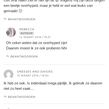
Oei, eraf halen ziet er niet fijn uit 😛 Volgens mij zijn deze dingen
een beetje overhyped, maar je hebt er wel wat leuks van
gemaakt 🙂
BEANTWOORDEN
REBECCA
AUTEUR
14 MAART 2016 / 16:51
Oh zeker weten dat ze overhyped zijn!
Daarom moest ik ze ook proberen hihi
BEANTWOORDEN
DRESSES AND DAISIES
13 MAART 2016 / 16:54
Ik heb ze ook. Is inderdaad mega pijnlijk. Ik gebruik ze daarom
niet zo heel vaak…
BEANTWOORDEN