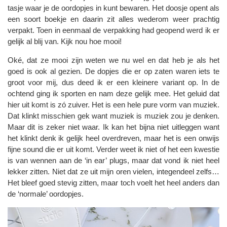
tasje waar je de oordopjes in kunt bewaren. Het doosje opent als
een soort boekje en daarin zit alles wederom weer prachtig
verpakt. Toen in eenmaal de verpakking had geopend werd ik er
gelijk al blij van. Kijk nou hoe mooi!
Oké, dat ze mooi zijn weten we nu wel en dat heb je als het
goed is ook al gezien. De dopjes die er op zaten waren iets te
groot voor mij, dus deed ik er een kleinere variant op. In de
ochtend ging ik sporten en nam deze gelijk mee. Het geluid dat
hier uit komt is zó zuiver. Het is een hele pure vorm van muziek.
Dat klinkt misschien gek want muziek is muziek zou je denken.
Maar dit is zeker niet waar. Ik kan het bijna niet uitleggen want
het klinkt denk ik gelijk heel overdreven, maar het is een onwijs
fijne sound die er uit komt. Verder weet ik niet of het een kwestie
is van wennen aan de ‘in ear’ plugs, maar dat vond ik niet heel
lekker zitten. Niet dat ze uit mijn oren vielen, integendeel zelfs…
Het bleef goed stevig zitten, maar toch voelt het heel anders dan
de ‘normale’ oordopjes.