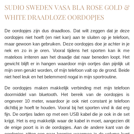
SUDIO SWEDEN VASA BLA ROSE GOLD &
WHITE DRAADLOZE OORDOPJES
De oordopjes zijn dus draadloos. Dat wilt zeggen dat je deze
oordopjes niet hoeft (en niet kan) aan te sluiten op je telefoon,
maar gewoon kan gebruiken. Deze oordopjes doe je achter in je
nek en zo in je oren. Vooral tijdens het sporten kan ik me
mateloos irriteren aan het draadje dat naar beneden loopt. Het
gewicht blijft er in hangen waardoor mijn oortjes dan pijnlijk uit
mijn oren gerukt worden, of mijn telefoon valt op de grond. Beide
niet heel leuk en het belemmerd nogal in mijn sportroutine.
De oordopjes maken makkelijk verbinding met mijn telefoon
doormiddel van bluetooth. Het bereik van de oordopjes is
ongeveer 10 meter, waardoor je ook niet constant je telefoon
dichtbij je hoeft te houden. Vooral bij het sporten vind ik dat erg
fijn. De oortjes laden op met een USB kabel die je ook in de set
krijgt. Het is erg makkelijk waar de kabel in moet, aangezien dit
de enige poort is in de oordopjes. Aan de andere kant van de
oordopjes zitten een paar knopjes waarmee je de volume kunt