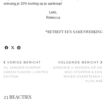
ontvang je 15% korting op je aankoop!
Liefs,
Rebecca
*BETREFT EEN SAMENWERKING
VORIGE BERICHT
VOLGENDE BERICHT
JIL SANDER SUNPOP
SARDINIË ➸ MIDDEN OP DE
GREEN FUSION | LIMITED
WEG STOPPEN & EEN
EDITION
RIVIER OVERSTEKEN |
VLOG #28
23 REACTIES