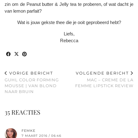
zin om de Peanut butter & Jelly tea te proberen, of wat dacht je
van lemon parfait?
Wat is jouw gekste thee die je ooit geprobeerd hebt?
Liefs,
Rebecca
VORIGE BERICHT
VOLGENDE BERICHT
GUHL COLOR FORMING
MAC – CREME DE LA
MOUSSE | VAN BLOND
FEMME LIPSTICK REVIEW
NAAR BRUIN
35 REACTIES
FEMKE
7 MAART 2016 / 06:46