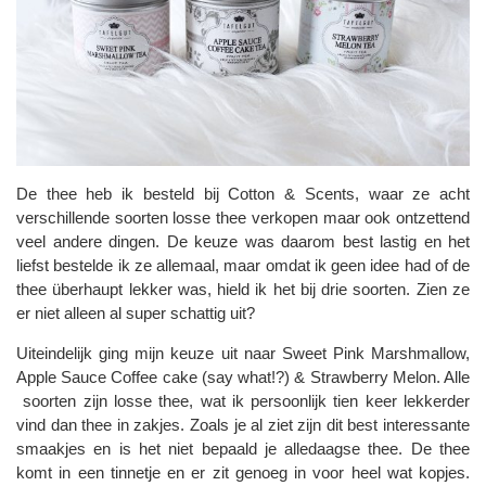
De thee heb ik besteld bij Cotton & Scents, waar ze acht
verschillende soorten losse thee verkopen maar ook ontzettend
veel andere dingen. De keuze was daarom best lastig en het
liefst bestelde ik ze allemaal, maar omdat ik geen idee had of de
thee überhaupt lekker was, hield ik het bij drie soorten. Zien ze
er niet alleen al super schattig uit?
Uiteindelijk ging mijn keuze uit naar Sweet Pink Marshmallow,
Apple Sauce Coffee cake (say what!?) & Strawberry Melon. Alle
soorten zijn losse thee, wat ik persoonlijk tien keer lekkerder
vind dan thee in zakjes. Zoals je al ziet zijn dit best interessante
smaakjes en is het niet bepaald je alledaagse thee. De thee
komt in een tinnetje en er zit genoeg in voor heel wat kopjes.