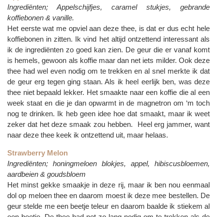
Ingrediënten; Appelschijfjes, caramel stukjes, gebrande
koffiebonen & vanille.
Het eerste wat me opviel aan deze thee, is dat er dus echt hele
koffiebonen in zitten. Ik vind het altijd ontzettend interessant als
ik de ingrediënten zo goed kan zien. De geur die er vanaf komt
is hemels, gewoon als koffie maar dan net iets milder. Ook deze
thee had wel even nodig om te trekken en al snel merkte ik dat
de geur erg tegen ging staan. Als ik heel eerlijk ben, was deze
thee niet bepaald lekker. Het smaakte naar een koffie die al een
week staat en die je dan opwarmt in de magnetron om ‘m toch
nog te drinken. Ik heb geen idee hoe dat smaakt, maar ik weet
zeker dat het deze smaak zou hebben. Heel erg jammer, want
naar deze thee keek ik ontzettend uit, maar helaas.
Strawberry Melon
Ingrediënten; honingmeloen blokjes, appel, hibiscusbloemen,
aardbeien & goudsbloem
Het minst gekke smaakje in deze rij, maar ik ben nou eenmaal
dol op meloen thee en daarom moest ik deze mee bestellen. De
geur stelde me een beetje teleur en daarom baalde ik stiekem al
een beetje. De thee had net zo lang nodig om te trekken als de