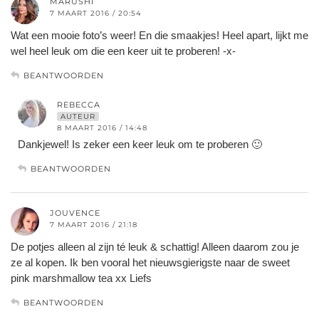
MARUSHI
7 MAART 2016 / 20:54
Wat een mooie foto’s weer! En die smaakjes! Heel apart, lijkt me
wel heel leuk om die een keer uit te proberen! -x-
BEANTWOORDEN
REBECCA
AUTEUR
8 MAART 2016 / 14:48
Dankjewel! Is zeker een keer leuk om te proberen 🙂
BEANTWOORDEN
JOUVENCE
7 MAART 2016 / 21:18
De potjes alleen al zijn té leuk & schattig! Alleen daarom zou je
ze al kopen. Ik ben vooral het nieuwsgierigste naar de sweet
pink marshmallow tea xx Liefs
BEANTWOORDEN