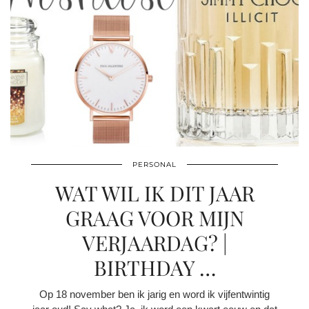
PERSONAL
WAT WIL IK DIT JAAR
GRAAG VOOR MIJN
VERJAARDAG? |
BIRTHDAY …
Op 18 november ben ik jarig en word ik vijfentwintig