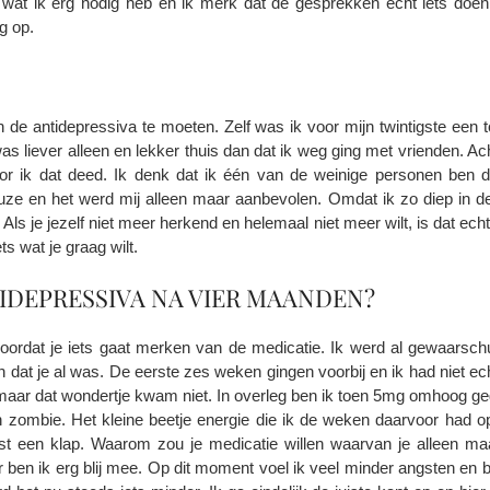
 ik wat ik erg nodig heb en ik merk dat de gesprekken echt iets d
g op.
 de antidepressiva te moeten. Zelf was ik voor mijn twintigste een 
was liever alleen en lekker thuis dan dat ik weg ging met vrienden. A
t voor ik dat deed. Ik denk dat ik één van de weinige personen ben 
ze en het werd mij alleen maar aanbevolen. Omdat ik zo diep in d
ls je jezelf niet meer herkend en helemaal niet meer wilt, is dat echt 
ts wat je graag wilt.
TIDEPRESSIVA NA VIER MAANDEN?
voordat je iets gaat merken van de medicatie. Ik werd al gewaars
dat je al was. De eerste zes weken gingen voorbij en ik had niet ec
 maar dat wondertje kwam niet. In overleg ben ik toen 5mg omhoog ge
n zombie. Het kleine beetje energie die ik de weken daarvoor had 
est een klap. Waarom zou je medicatie willen waarvan je alleen ma
 ben ik erg blij mee. Op dit moment voel ik veel minder angsten en 