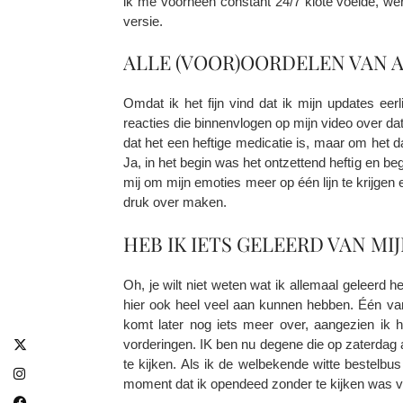
ik me voorheen constant 24/7 klote voelde, werd
versie.
ALLE (VOOR)OORDELEN VAN 
Omdat ik het fijn vind dat ik mijn updates ee
reacties die binnenvlogen op mijn video over dat
dat het een heftige medicatie is, maar om het d
Ja, in het begin was het ontzettend heftig en b
mij om mijn emoties meer op één lijn te krijgen
druk over maken.
HEB IK IETS GELEERD VAN MIJ
Oh, je wilt niet weten wat ik allemaal geleerd 
hier ook heel veel aan kunnen hebben. Één van 
komt later nog iets meer over, aangezien ik h
vorderingen. IK ben nu degene die op zaterdag aa
te kijken. Als ik de welbekende witte bestelbu
moment dat ik opendeed zonder te kijken was vo