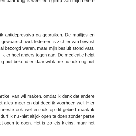
 en daar krijg ik weer een glimp van mijn betere
ik antidepressiva ga gebruiken. De mailtjes en
 ik gewaarschuwd. Iedereen is zich er van bewust
ral bezorgd waren, maar mijn besluit stond vast.
 ik er heel anders tegen aan. De medicatie helpt
og niet bekend en daar wil ik me nu ook nog niet
 artikel van wil maken, omdat ik denk dat andere
et alles meer en dat deed ik voorheen wel. Hier
eeste ook wel en ook op dit gebied maak ik
urf ik nu -niet altijd- open te doen zonder perse
t open te doen. Het is zo iets kleins, maar het