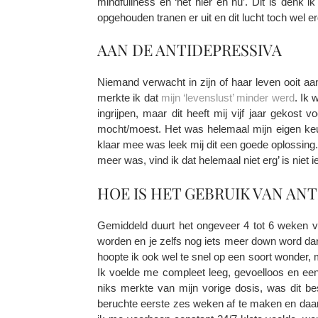
mindfullness en ‘het hier en nu’. Dit is denk
opgehouden tranen er uit en dit lucht toch wel er
AAN DE ANTIDEPRESSIVA
Niemand verwacht in zijn of haar leven ooit aan
merkte ik dat
mijn ‘levenslust’ minder werd
. Ik 
ingrijpen, maar dit heeft mij vijf jaar gekos
mocht/moest. Het was helemaal mijn eigen keu
klaar mee was leek mij dit een goede oplossing. A
meer was, vind ik dat helemaal niet erg’ is niet ie
HOE IS HET GEBRUIK VAN AN
Gemiddeld duurt het ongeveer 4 tot 6 weken 
worden en je zelfs nog iets meer down word dan 
hoopte ik ook wel te snel op een soort wonder,
Ik voelde me compleet leeg, gevoelloos en ee
niks merkte van mijn vorige dosis, was dit b
beruchte eerste zes weken af te maken en daar