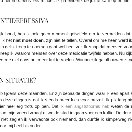
 het nu steeds iets minder. Ik ga eindelijk de juiste kant op en hier
ANTIDEPRESSIVA
rlijk houd, heb ik ook geen moment getwijfeld om te vermelden dat 
 ik het
niet moet doen
, zijn niet te tellen. Overal om me heen werd
an gelijk troep te noemen gaat wel heel ver. Ik snap dat mensen voo
egreep ik waarom mensen over deze medicatie twijfels hebben. Nu kijk
 en me niet constant meer kut te voelen. Wanneer ik ga afbouwen is n
N SITUATIE?
heb tijdens deze maanden. Er zijn bepaalde dingen waar ik een apart
deze dingen is dat ik steeds meer kies voor mezelf. Ik pik lang ni
ier heel erg trots op ben. Dat ik
een angststoornis heb
weten de m
n mijn vriend vraagt of we de stad in gaan voor een koffie. De deur d
s niet zag en ik verwachte ook niemand, dan durfde ik simpelweg nie
or mij heel bijzonder.