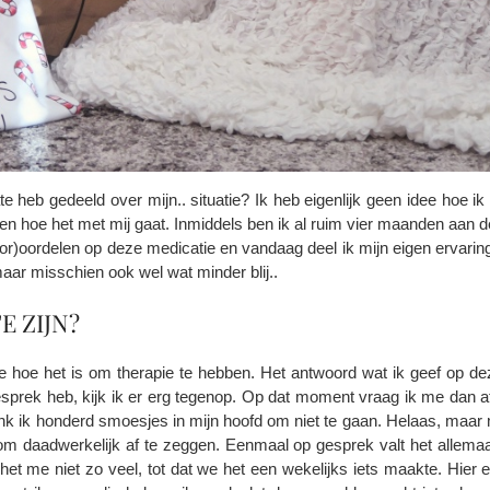
ate heb gedeeld over mijn.. situatie? Ik heb eigenlijk geen idee hoe
 en hoe het met mij gaat. Inmiddels ben ik al ruim vier maanden aan de
or)oordelen op deze medicatie en vandaag deel ik mijn eigen ervarin
maar misschien ook wel wat minder blij..
E ZIJN?
re hoe het is om therapie te hebben. Het antwoord wat ik geef op dez
esprek heb, kijk ik er erg tegenop. Op dat moment vraag ik me dan 
enk ik honderd smoesjes in mijn hoofd om niet te gaan. Helaas, maar
m daadwerkelijk af te zeggen. Eenmaal op gesprek valt het allemaal
 het me niet zo veel, tot dat we het een wekelijks iets maakte. Hie