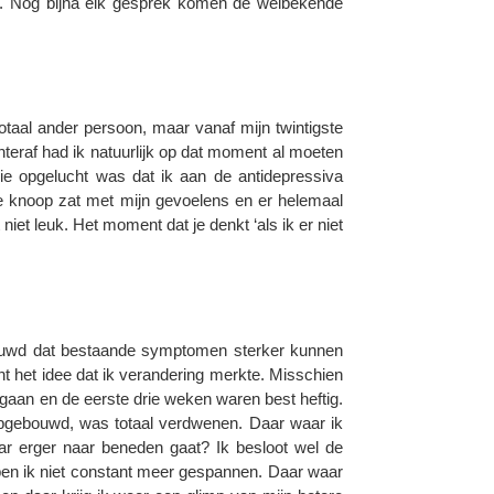
oen. Nog bijna elk gesprek komen de welbekende
totaal ander persoon, maar vanaf mijn twintigste
chteraf had ik natuurlijk op dat moment al moeten
die opgelucht was dat ik aan de antidepressiva
e knoop zat met mijn gevoelens en er helemaal
niet leuk. Het moment dat je denkt ‘als ik er niet
chuwd dat bestaande symptomen sterker kunnen
ht het idee dat ik verandering merkte. Misschien
gaan en de eerste drie weken waren best heftig.
opgebouwd, was totaal verdwenen. Daar waar ik
ar erger naar beneden gaat? Ik besloot wel de
ben ik niet constant meer gespannen. Daar waar