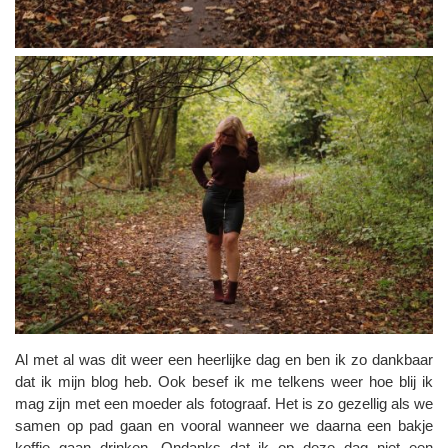
Al met al was dit weer een heerlijke dag en ben ik zo dankbaar
dat ik mijn blog heb. Ook besef ik me telkens weer hoe blij ik
mag zijn met een moeder als fotograaf. Het is zo gezellig als we
samen op pad gaan en vooral wanneer we daarna een bakje
koffie gaan drinken. Ondanks dat ik op deze dag niet een