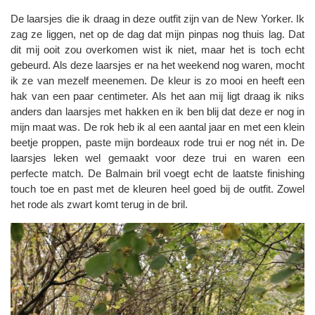
De laarsjes die ik draag in deze outfit zijn van de New Yorker. Ik
zag ze liggen, net op de dag dat mijn pinpas nog thuis lag. Dat
dit mij ooit zou overkomen wist ik niet, maar het is toch echt
gebeurd. Als deze laarsjes er na het weekend nog waren, mocht
ik ze van mezelf meenemen. De kleur is zo mooi en heeft een
hak van een paar centimeter. Als het aan mij ligt draag ik niks
anders dan laarsjes met hakken en ik ben blij dat deze er nog in
mijn maat was. De rok heb ik al een aantal jaar en met een klein
beetje proppen, paste mijn bordeaux rode trui er nog nét in. De
laarsjes leken wel gemaakt voor deze trui en waren een
perfecte match. De Balmain bril voegt echt de laatste finishing
touch toe en past met de kleuren heel goed bij de outfit. Zowel
het rode als zwart komt terug in de bril.