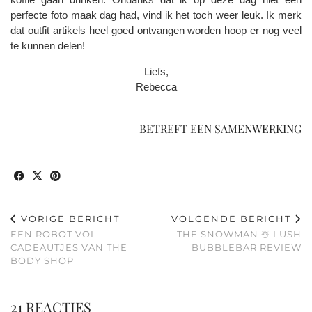
perfecte foto maak dag had, vind ik het toch weer leuk. Ik merk
dat outfit artikels heel goed ontvangen worden hoop er nog veel
te kunnen delen!
Liefs,
Rebecca
BETREFT EEN SAMENWERKING
VORIGE BERICHT
VOLGENDE BERICHT
EEN ROBOT VOL
THE SNOWMAN ☃️ LUSH
CADEAUTJES VAN THE
BUBBLEBAR REVIEW
BODY SHOP
21 REACTIES