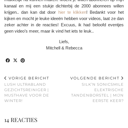
kanaal en mij een stukje dichterbij de 2000 abonnees willen
krijgen.. dan kan dat door
hier te klikken
! Bedankt voor het
kijken en mocht je leuke ideeën hebben voor videos, laat ze dan
zeker achter in de reacties! Excuus, ik had beloofd eventjes
geen video’s meer, maar ik vind het iets te leuk..
Liefs,
Mitchell & Rebecca
VORIGE BERICHT
VOLGENDE BERICHT
LUSH ULTRABLAND
SILK’N SONICSMILE
GEZICHTSREINIGER |
ELEKTRISCHE
MUSTHAVE VOOR DE
TANDENBORSTEL | MIJN
WINTER!
EERSTE KEER?
14 REACTIES