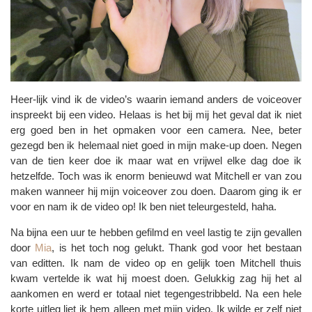
Heer-lijk vind ik de video’s waarin iemand anders de voiceover
inspreekt bij een video. Helaas is het bij mij het geval dat ik niet
erg goed ben in het opmaken voor een camera. Nee, beter
gezegd ben ik helemaal niet goed in mijn make-up doen. Negen
van de tien keer doe ik maar wat en vrijwel elke dag doe ik
hetzelfde. Toch was ik enorm benieuwd wat Mitchell er van zou
maken wanneer hij mijn voiceover zou doen. Daarom ging ik er
voor en nam ik de video op! Ik ben niet teleurgesteld, haha.
Na bijna een uur te hebben gefilmd en veel lastig te zijn gevallen
door
Mia
, is het toch nog gelukt. Thank god voor het bestaan
van editten. Ik nam de video op en gelijk toen Mitchell thuis
kwam vertelde ik wat hij moest doen. Gelukkig zag hij het al
aankomen en werd er totaal niet tegengestribbeld. Na een hele
korte uitleg liet ik hem alleen met mijn video. Ik wilde er zelf niet