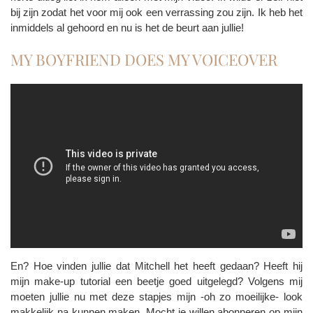
bij zijn zodat het voor mij ook een verrassing zou zijn. Ik heb het
inmiddels al gehoord en nu is het de beurt aan jullie!
MY BOYFRIEND DOES MY VOICEOVER
En? Hoe vinden jullie dat Mitchell het heeft gedaan? Heeft hij
mijn make-up tutorial een beetje goed uitgelegd? Volgens mij
moeten jullie nu met deze stapjes mijn -oh zo moeilijke- look
makkelijk na kunnen maken. Mocht je willen abonneren op mijn