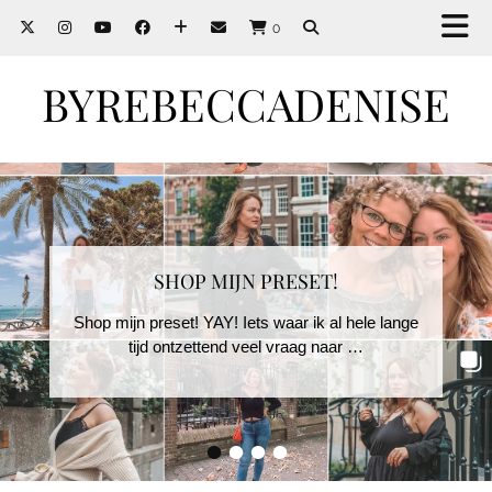
0
BYREBECCADENISE
SHOP MIJN PRESET!
Shop mijn preset! YAY! Iets waar ik al hele lange
tijd ontzettend veel vraag naar …
•
•
•
•