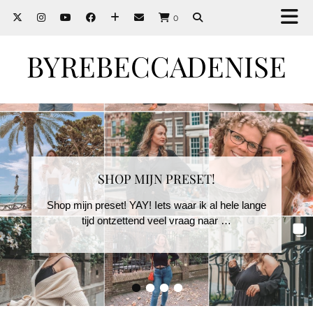
0
BYREBECCADENISE
SHOP MIJN PRESET!
Shop mijn preset! YAY! Iets waar ik al hele lange
tijd ontzettend veel vraag naar …
•
•
•
•